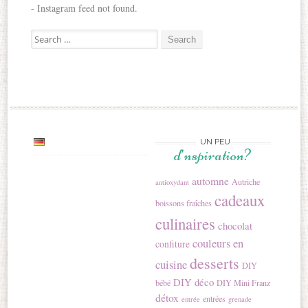
- Instagram feed not found.
Search for:
UN PEU
d’nspiration?
automne
Autriche
antioxydant
cadeaux
boissons fraîches
culinaires
chocolat
couleurs en
confiture
desserts
cuisine
DIY
DIY déco
bébé
DIY Mini Franz
détox
entrées
entrée
grenade