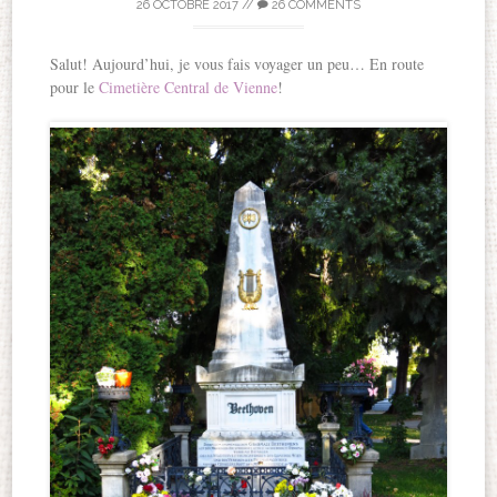
26 OCTOBRE 2017
//
26 COMMENTS
Salut! Aujourd’hui, je vous fais voyager un peu… En route
pour le
Cimetière Central de Vienne
!