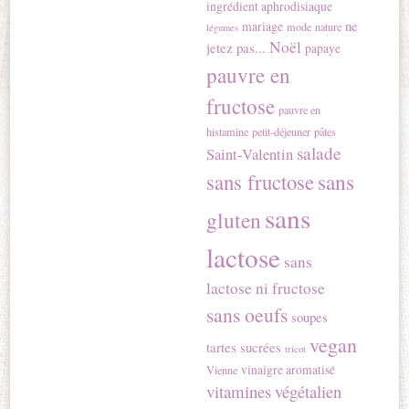
ingrédient aphrodisiaque
ne
mariage
mode
nature
légumes
Noël
jetez pas...
papaye
pauvre en
fructose
pauvre en
histamine
petit-déjeuner
pâtes
salade
Saint-Valentin
sans
sans fructose
sans
gluten
lactose
sans
lactose ni fructose
sans oeufs
soupes
vegan
tartes sucrées
tricot
vinaigre aromatisé
Vienne
vitamines
végétalien