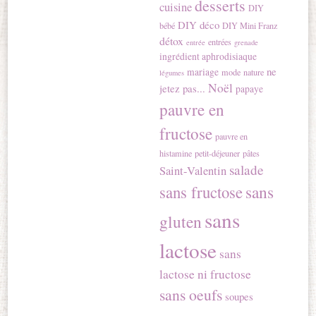
desserts
cuisine
DIY
DIY déco
bébé
DIY Mini Franz
détox
entrées
entrée
grenade
ingrédient aphrodisiaque
ne
mariage
mode
nature
légumes
Noël
jetez pas...
papaye
pauvre en
fructose
pauvre en
histamine
petit-déjeuner
pâtes
salade
Saint-Valentin
sans
sans fructose
sans
gluten
lactose
sans
lactose ni fructose
sans oeufs
soupes