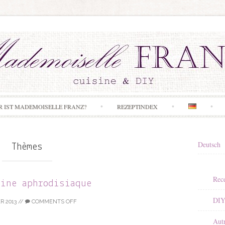
Skip to content
R IST MADEMOISELLE FRANZ?
REZEPTINDEX
Deutsch
Thèmes
Rece
sine aphrodisiaque
DI
R 2013
//
COMMENTS OFF
Aut