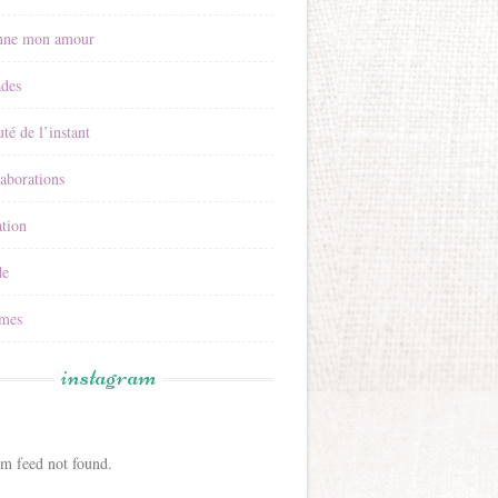
nne mon amour
ades
té de l’instant
aborations
tion
e
mes
instagram
am feed not found.