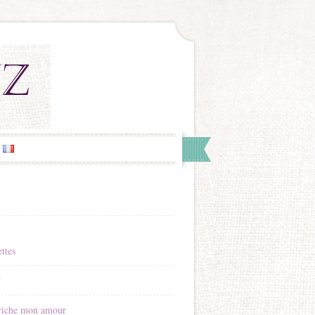
ttes
Y
riche mon amour