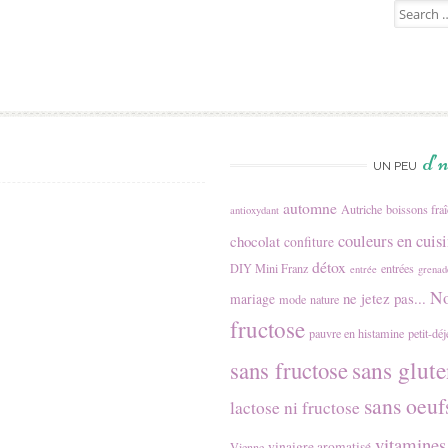
Search for
d’
UN PEU
automne
Autriche
boissons fra
antioxydant
couleurs en cuis
chocolat
confiture
détox
DIY Mini Franz
entrées
entrée
grenad
No
ne jetez pas...
mariage
mode
nature
fructose
pauvre en histamine
petit-dé
sans glute
sans fructose
sans oeuf
lactose ni fructose
vitamines
vinaigre aromatisé
Vienne