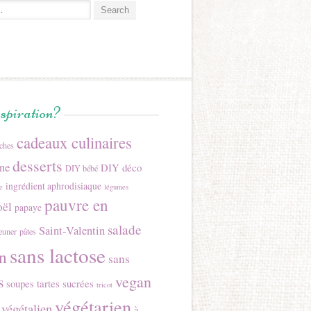
:
nspiration?
cadeaux culinaires
îches
desserts
ine
DIY déco
DIY bébé
ingrédient aphrodisiaque
e
légumes
pauvre en
ël
papaye
salade
Saint-Valentin
jeuner
pâtes
sans lactose
n
sans
s
vegan
soupes
tartes sucrées
tricot
végétarien
végétalien
à