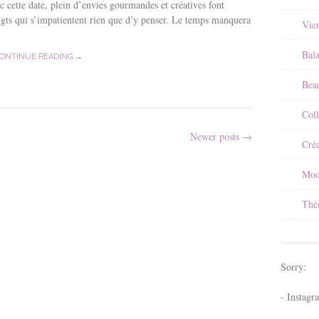
c cette date, plein d’envies gourmandes et créatives font
 doigts qui s’impatientent rien que d’y penser. Le temps manquera
Vie
Bal
ONTINUE READING →
Beau
Coll
Newer posts
→
Créa
Mod
Thè
Sorry:
- Instagr