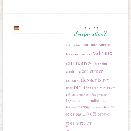
UN PEU
d’nspiration?
automne
Autriche
antioxydant
cadeaux
boissons fraîches
culinaires
chocolat
couleurs en
confiture
desserts
cuisine
DIY
DIY déco
bébé
DIY Mini Franz
détox
entrées
entrée
grenade
ingrédient aphrodisiaque
ne
mariage
mode
nature
légumes
Noël
jetez pas...
papaye
pauvre en