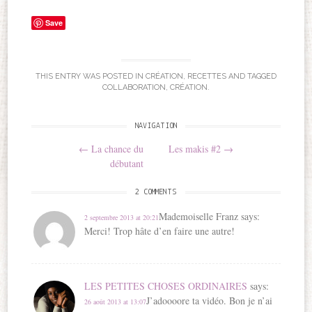
Save
THIS ENTRY WAS POSTED IN
CRÉATION
,
RECETTES
AND TAGGED
COLLABORATION
,
CRÉATION
.
NAVIGATION
Post navigation
←
La chance du
Les makis #2
→
débutant
2 COMMENTS
Mademoiselle Franz
says:
2 septembre 2013 at 20:21
Merci! Trop hâte d’en faire une autre!
LES PETITES CHOSES ORDINAIRES
says:
J’adoooore ta vidéo. Bon je n’ai
26 août 2013 at 13:07