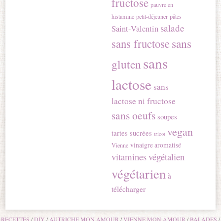
fructose
pauvre en
histamine
petit-déjeuner
pâtes
salade
Saint-Valentin
sans
sans fructose
sans
gluten
lactose
sans
lactose ni fructose
sans oeufs
soupes
vegan
tartes sucrées
tricot
vinaigre aromatisé
Vienne
vitamines
végétalien
végétarien
à
télécharger
RECETTES
DIY
AUTRICHE MON AMOUR
VIENNE MON AMOUR
BALADES