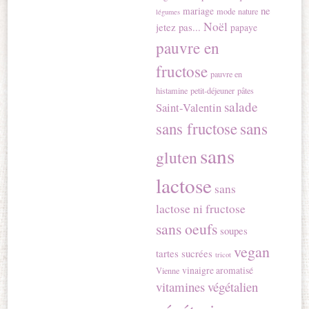
ne
mariage
mode
nature
légumes
Noël
jetez pas...
papaye
pauvre en
fructose
pauvre en
histamine
petit-déjeuner
pâtes
salade
Saint-Valentin
sans
sans fructose
sans
gluten
lactose
sans
lactose ni fructose
sans oeufs
soupes
vegan
tartes sucrées
tricot
vinaigre aromatisé
Vienne
vitamines
végétalien