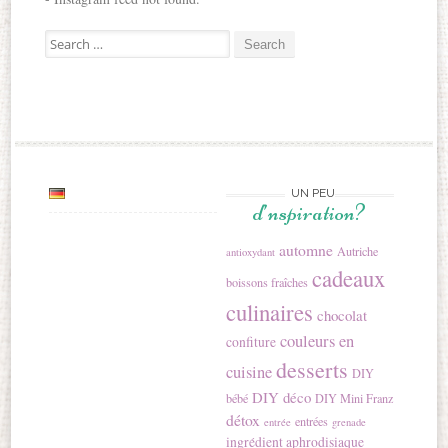
Search for:
UN PEU
d’nspiration?
automne
Autriche
antioxydant
cadeaux
boissons fraîches
culinaires
chocolat
couleurs en
confiture
desserts
cuisine
DIY
DIY déco
bébé
DIY Mini Franz
détox
entrées
entrée
grenade
ingrédient aphrodisiaque