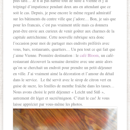
plus tard… Je n’ai pas habité tout de suite à Vienne et j’ai
trépingé d’impatience pendant deux ans en attendant que ce
soit le cas. Depuis, je pose encore le même regard admiratif
sur les bâtiments du centre ville que j’adore… Bon, je sais que
pour les francais, c’est pas vraiment utile mais ca donnera
peut-être envie aux curieux de venir goûter aux charmes de la
capitale autrichienne. Cette nouvelle rubrique sera donc
l’occasion pour moi de partager mes endroits préférés avec
vous, bars, restaurants, quartiers… Un peu tout ce qui fait que
j’aime Vienne. Première destination : le
café Bloom
, un café-
restaurant découvert la semaine dernière avec une amie alors
qu’on se cherchait un endroit pour prendre un petit-déjeuner
en ville. J’ai vraiment aimé la décoration et l’amour du détail
dans le service. Le thé servit avec le sirop de citron vert en
guise de sucre, les feuilles de menthe fraîche dans les tasses…
Nous avons choisi le petit déjeuner « Leicht und Süß »,
autrement dit léger et sucré/mignon. C’était le cas! Je vous
laisse apprécier par vous-même les photos.