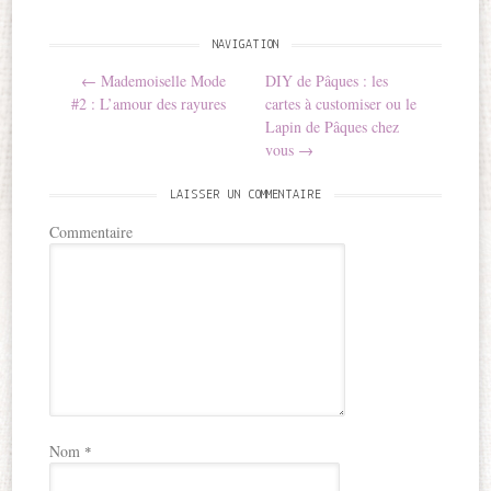
NAVIGATION
Post navigation
←
Mademoiselle Mode
DIY de Pâques : les
#2 : L’amour des rayures
cartes à customiser ou le
Lapin de Pâques chez
vous
→
LAISSER UN COMMENTAIRE
Commentaire
Nom
*