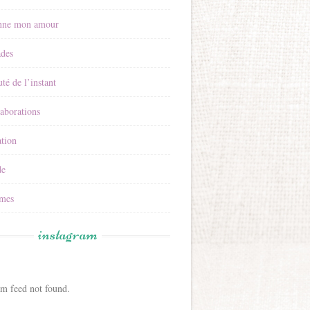
nne mon amour
ades
té de l’instant
aborations
tion
e
mes
instagram
am feed not found.