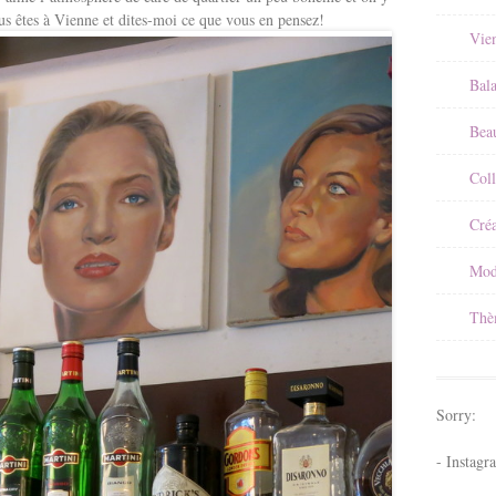
ous êtes à Vienne et dites-moi ce que vous en pensez!
Vie
Bal
Beau
Coll
Créa
Mod
Thè
Sorry:
- Instagr