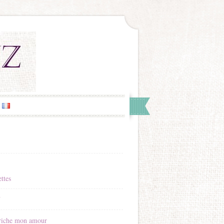
ttes
Y
riche mon amour