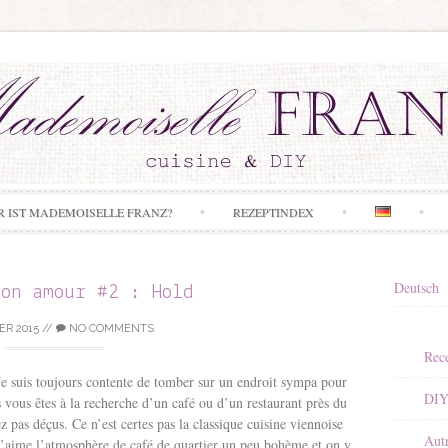
Skip to content
R IST MADEMOISELLE FRANZ?
REZEPTINDEX
Deutsch
mon amour #2 : Hold
ER 2015
//
NO COMMENTS
Rece
Je suis toujours contente de tomber sur un endroit sympa pour
DI
vous êtes à la recherche d’un café ou d’un restaurant près du
z pas déçus. Ce n’est certes pas la classique cuisine viennoise
Aut
’aime l’atmosphère de café de quartier un peu bohème et on y