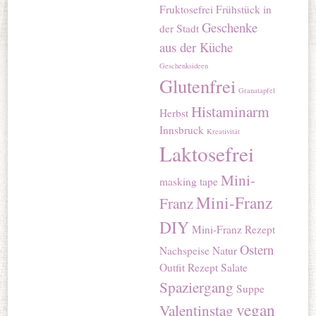
Fruktosefrei
Frühstück in
Geschenke
der Stadt
aus der Küche
Geschenksideen
Glutenfrei
Granatapfel
Histaminarm
Herbst
Innsbruck
Kreativität
Laktosefrei
Mini-
masking tape
Mini-Franz
Franz
DIY
Mini-Franz Rezept
Ostern
Nachspeise
Natur
Outfit
Rezept
Salate
Spaziergang
Suppe
vegan
Valentinstag