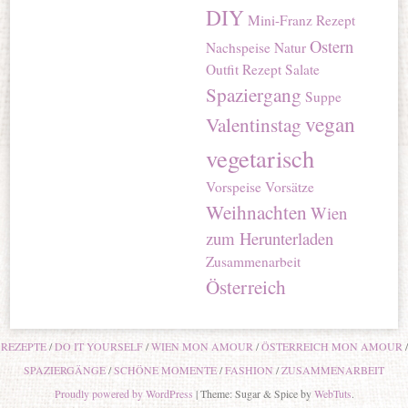
DIY
Mini-Franz Rezept
Ostern
Nachspeise
Natur
Outfit
Rezept
Salate
Spaziergang
Suppe
vegan
Valentinstag
vegetarisch
Vorspeise
Vorsätze
Weihnachten
Wien
zum Herunterladen
Zusammenarbeit
Österreich
REZEPTE
DO IT YOURSELF
WIEN MON AMOUR
ÖSTERREICH MON AMOUR
SPAZIERGÄNGE
SCHÖNE MOMENTE
FASHION
ZUSAMMENARBEIT
Proudly powered by WordPress
|
Theme: Sugar & Spice by
WebTuts
.