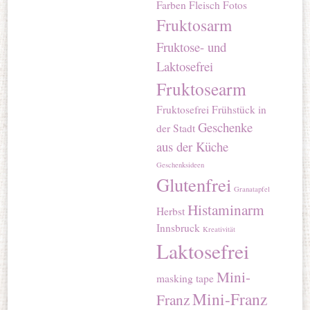
Farben
Fleisch
Fotos
Fruktosarm
Fruktose- und
Laktosefrei
Fruktosearm
Fruktosefrei
Frühstück in
Geschenke
der Stadt
aus der Küche
Geschenksideen
Glutenfrei
Granatapfel
Histaminarm
Herbst
Innsbruck
Kreativität
Laktosefrei
Mini-
masking tape
Mini-Franz
Franz