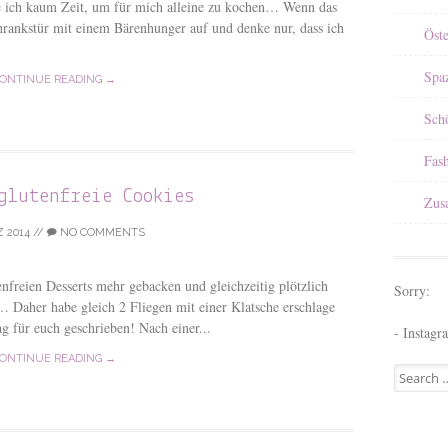
be ich kaum Zeit, um für mich alleine zu kochen… Wenn das
chrankstür mit einem Bärenhunger auf und denke nur, dass ich
Öst
Spa
ONTINUE READING →
Sch
Fas
glutenfreie Cookies
Zus
 2014
//
NO COMMENTS
tenfreien Desserts mehr gebacken und gleichzeitig plötzlich
Sorry:
 Daher habe gleich 2 Fliegen mit einer Klatsche erschlage
g für euch geschrieben! Nach einer...
- Instagr
ONTINUE READING →
Search for