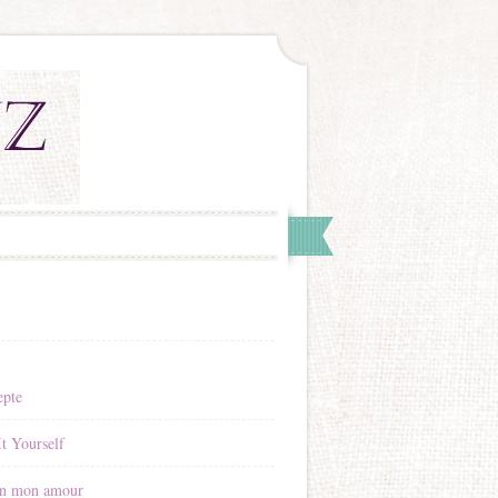
epte
t Yourself
n mon amour