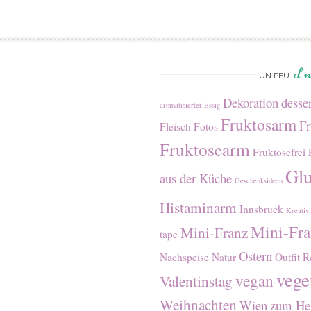
d’
UN PEU
Dekoration
desser
aromatisierter Essig
Fruktosarm
Fr
Fleisch
Fotos
Fruktosearm
Fruktosefrei
Glu
aus der Küche
Geschenksideen
Histaminarm
Innsbruck
Kreativi
Mini-Fr
Mini-Franz
tape
Ostern
Nachspeise
Natur
Outfit
R
vege
vegan
Valentinstag
Weihnachten
Wien
zum Her