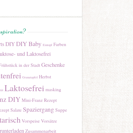
nspiration?
DIY Baby
ts
DIY
Farben
Eintopf
uktose- und Laktosefrei
Geschenke
Frühstück in der Stadt
tenfrei
Herbst
Granatapfel
Laktosefrei
masking
tät
anz DIY
Mini-Franz Rezept
Spaziergang
ezept
Salate
Suppe
tarisch
Vorspeise
Vorsätze
unterladen
Zusammenarbeit