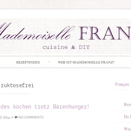
Skip to content
REZEPTINDEX
WER IST MADEMOISELLE FRANZ?
Français
Fruktosefrei
Rez
ndes kochen trotz Bärenhunger!
Do I
Z 2014
//
NO COMMENTS
Wie