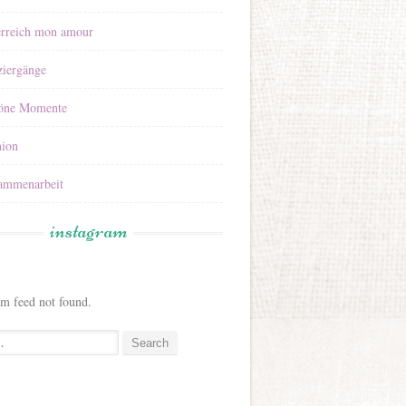
erreich mon amour
ziergänge
öne Momente
hion
ammenarbeit
instagram
am feed not found.
: