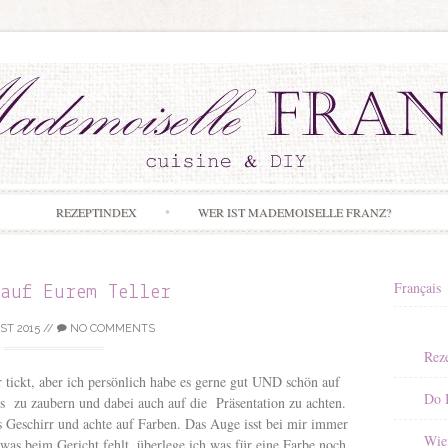
Skip to content
REZEPTINDEX
WER IST MADEMOISELLE FRANZ?
Français
 auf Eurem Teller
ST 2015
//
NO COMMENTS
Rez
r tickt, aber ich persönlich habe es gerne gut UND schön auf
Do I
s zu zaubern und dabei auch auf die Präsentation zu achten.
 Geschirr und achte auf Farben. Das Auge isst bei mir immer
Wie
was beim Gericht fehlt, überlege ich was für eine Farbe noch