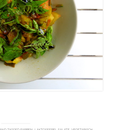
AND TAGGED
FARBEN
,
LAKTOSEFREI
,
SALATE
,
VEGETARISCH
.