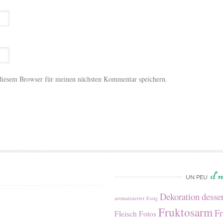
diesem Browser für meinen nächsten Kommentar speichern.
d’
UN PEU
Dekoration
desser
aromatisierter Essig
Fruktosarm
Fr
Fleisch
Fotos