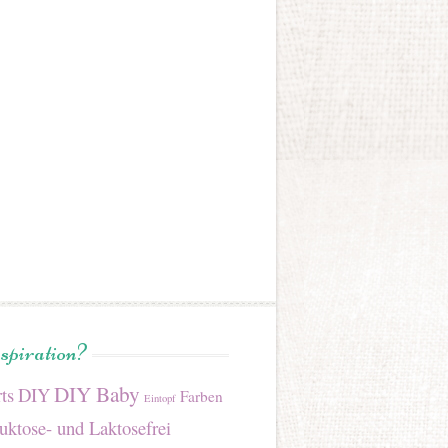
nspiration?
DIY Baby
ts
DIY
Farben
Eintopf
uktose- und Laktosefrei