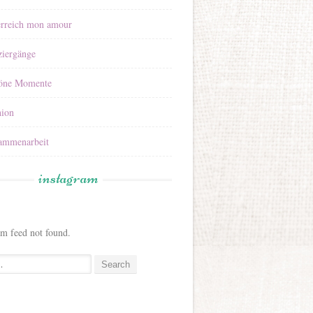
erreich mon amour
ziergänge
öne Momente
hion
ammenarbeit
instagram
am feed not found.
: