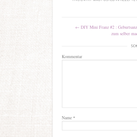
Post navigation
←
DIY Mini Franz #2 : Geburtsanz
zum selber ma
SCH
Kommentar
Name
*