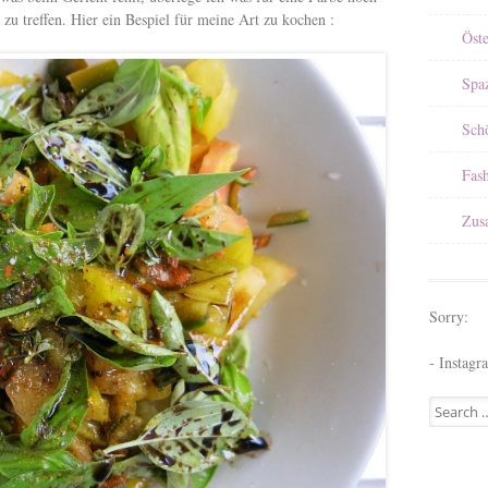
u treffen. Hier ein Bespiel für meine Art zu kochen :
Öst
Spa
Sch
Fas
Zus
Sorry:
- Instagr
Search for