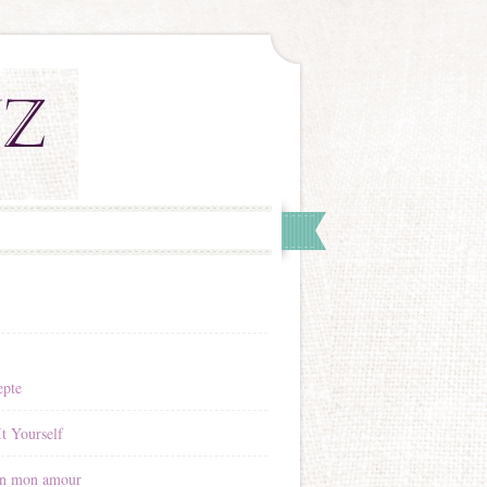
epte
t Yourself
n mon amour