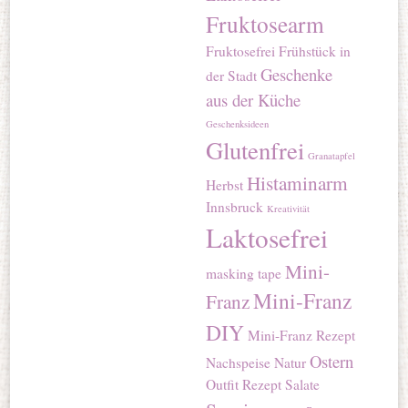
Fruktosearm
Fruktosefrei
Frühstück in
Geschenke
der Stadt
aus der Küche
Geschenksideen
Glutenfrei
Granatapfel
Histaminarm
Herbst
Innsbruck
Kreativität
Laktosefrei
Mini-
masking tape
Mini-Franz
Franz
DIY
Mini-Franz Rezept
Ostern
Nachspeise
Natur
Outfit
Rezept
Salate