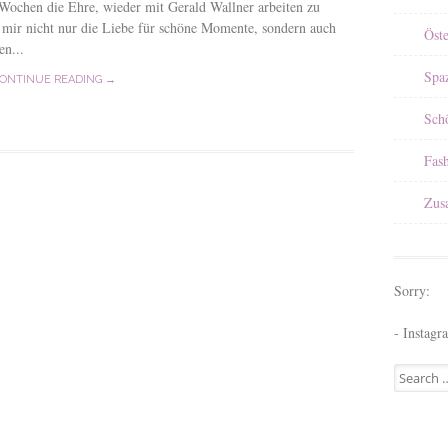
 Wochen die Ehre, wieder mit Gerald Wallner arbeiten zu
it mir nicht nur die Liebe für schöne Momente, sondern auch
Öst
en...
Spa
ONTINUE READING →
Sch
Fas
Zus
Sorry:
- Instagr
Search for