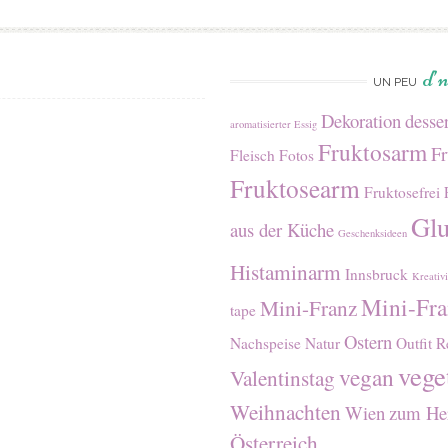
d’
UN PEU
Dekoration
desser
aromatisierter Essig
Fruktosarm
Fr
Fleisch
Fotos
Fruktosearm
Fruktosefrei
Glu
aus der Küche
Geschenksideen
Histaminarm
Innsbruck
Kreativi
Mini-Fr
Mini-Franz
tape
Ostern
Nachspeise
Natur
Outfit
R
vege
vegan
Valentinstag
Weihnachten
Wien
zum Her
Österreich