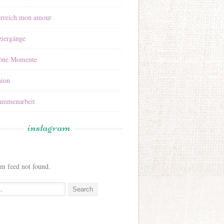
erreich mon amour
ziergänge
öne Momente
hion
ammenarbeit
instagram
am feed not found.
: