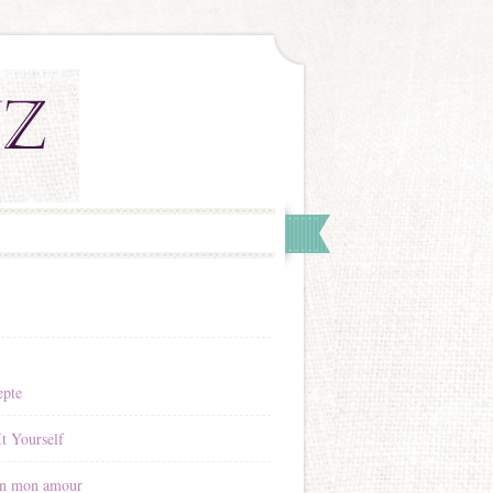
epte
t Yourself
n mon amour