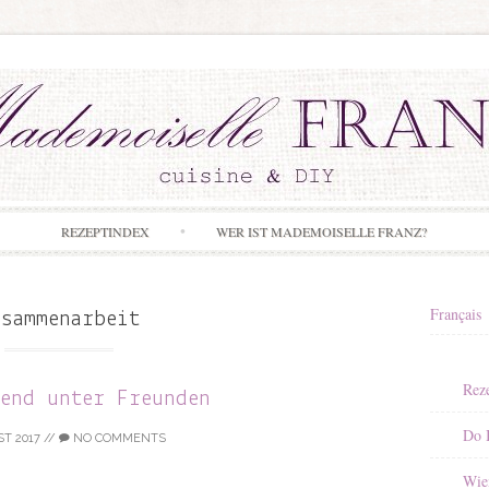
Skip to content
REZEPTINDEX
WER IST MADEMOISELLE FRANZ?
Français
usammenarbeit
Rez
bend unter Freunden
Do I
T 2017
//
NO COMMENTS
Wie