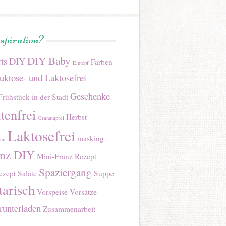
nspiration?
DIY Baby
ts
DIY
Farben
Eintopf
uktose- und Laktosefrei
Geschenke
Frühstück in der Stadt
tenfrei
Herbst
Granatapfel
Laktosefrei
masking
tät
anz DIY
Mini-Franz Rezept
Spaziergang
ezept
Salate
Suppe
tarisch
Vorspeise
Vorsätze
unterladen
Zusammenarbeit