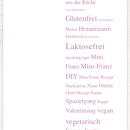
aus der Küche
Geschenksideen
Glutenfrei
Granatapfel
Histaminarm
Herbst
Innsbruck
Kreativität
Laktosefrei
Mini-
masking tape
Mini-Franz
Franz
DIY
Mini-Franz Rezept
Ostern
Nachspeise
Natur
Outfit
Rezept
Salate
Spaziergang
Suppe
vegan
Valentinstag
vegetarisch