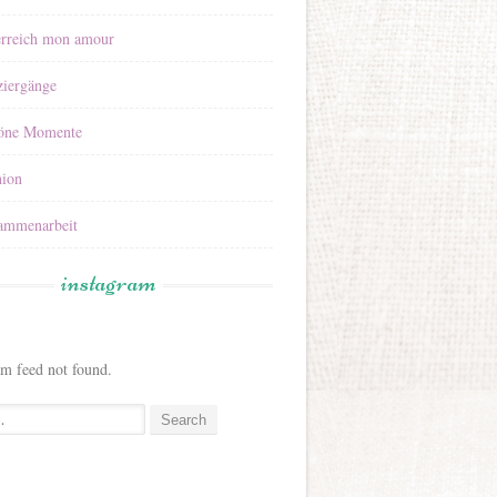
erreich mon amour
ziergänge
öne Momente
hion
ammenarbeit
instagram
am feed not found.
: