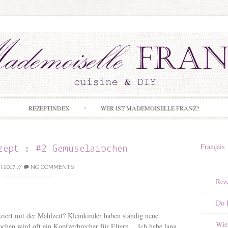
Skip to content
REZEPTINDEX
WER IST MADEMOISELLE FRANZ?
Français
zept : #2 Gemüselaibchen
I 2017
//
NO COMMENTS
Rez
Do I
ziert mit der Mahlzeit? Kleinkinder haben ständig neue
Wie
chen wird oft ein Kopfzerbrecher für Eltern… Ich habe lang