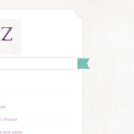
epte
t Yourself
n mon amour