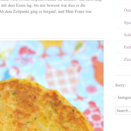
mit dem Essen lag, bis mir bewusst war dass es die
Öst
Ab dem Zeitpunkt ging es bergauf, und Mini-Franz war
Spa
Sch
Fas
Zus
Sorry:
- Instagr
Search for