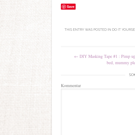
Save
THIS ENTRY WAS POSTED IN
DO IT YOURS
Post navigation
←
DIY Masking Tape #1 : Pimp u
bed, mummy ple
SCH
Kommentar