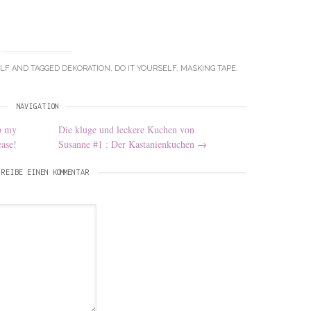
ELF
AND TAGGED
DEKORATION
,
DO IT YOURSELF
,
MASKING TAPE
.
NAVIGATION
p my
Die kluge und leckere Kuchen von
ase!
Susanne #1 : Der Kastanienkuchen
→
REIBE EINEN KOMMENTAR