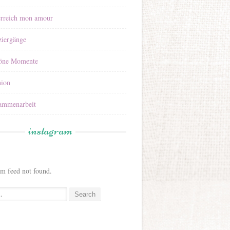
erreich mon amour
ziergänge
öne Momente
hion
ammenarbeit
instagram
am feed not found.
: