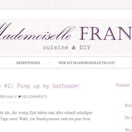
Skip to content
REZEPTINDEX
WER IST MADEMOISELLE FRANZ?
Français
e #2: Pimp up my bathroom!
ER 2016
//
NO COMMENTS
Rez
ür die, die wenig Zeit haben und alles schnell erledigen
Do I
Tape eurer Wahl, ein Stanleymesser und ein paar freie
Wie