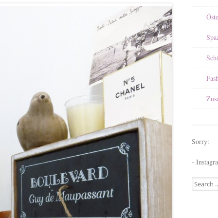
Öst
Spa
Sch
Fas
Zus
Sorry:
- Instagr
Search for