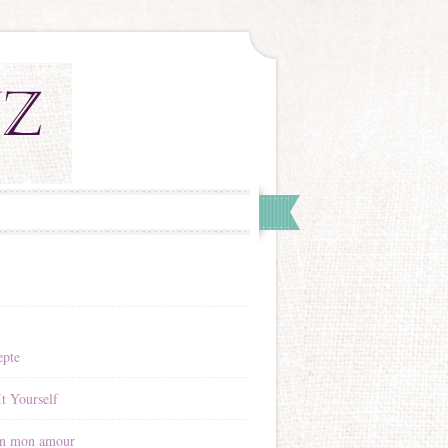
epte
t Yourself
n mon amour