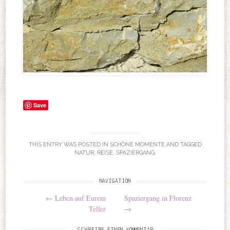
Save
THIS ENTRY WAS POSTED IN
SCHÖNE MOMENTE
AND TAGGED
NATUR
,
REISE
,
SPAZIERGANG
.
NAVIGATION
Post navigation
←
Leben auf Eurem
Spaziergang in Florenz
Teller
→