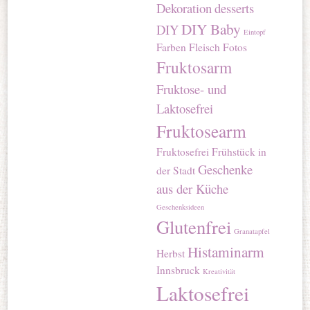
Dekoration
desserts
DIY Baby
DIY
Eintopf
Farben
Fleisch
Fotos
Fruktosarm
Fruktose- und
Laktosefrei
Fruktosearm
Fruktosefrei
Frühstück in
Geschenke
der Stadt
aus der Küche
Geschenksideen
Glutenfrei
Granatapfel
Histaminarm
Herbst
Innsbruck
Kreativität
Laktosefrei