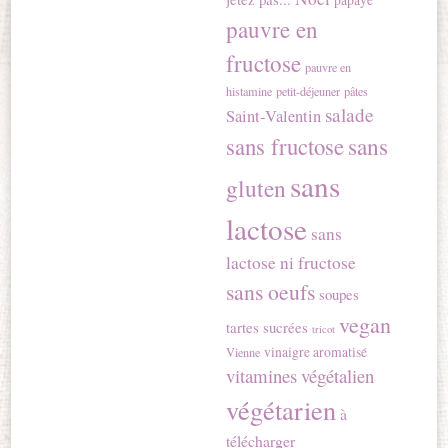
pauvre en
fructose
pauvre en
histamine
petit-déjeuner
pâtes
salade
Saint-Valentin
sans
sans fructose
sans
gluten
lactose
sans
lactose ni fructose
sans oeufs
soupes
vegan
tartes sucrées
tricot
vinaigre aromatisé
Vienne
vitamines
végétalien
végétarien
à
télécharger