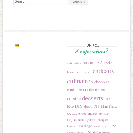
UN PEU
d’nspiration?
automne
Autriche
antioxydant
cadeaux
boissons fraîches
culinaires
chocolat
couleurs en
confiture
desserts
cuisine
DIY
DIY déco
bébé
DIY Mini Franz
détox
entrées
entrée
grenade
ingrédient aphrodisiaque
ne
mariage
mode
nature
légumes
Noël
jetez pas...
papaye