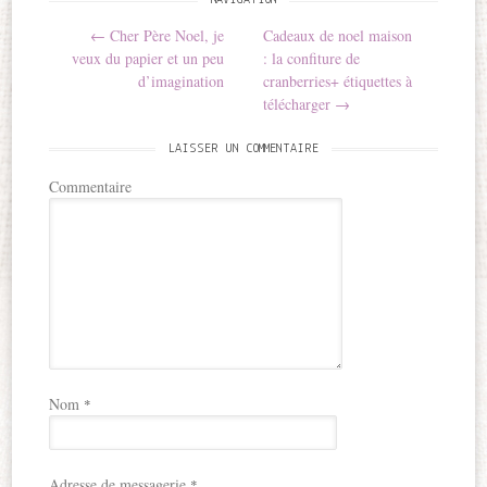
NAVIGATION
Post navigation
←
Cher Père Noel, je
Cadeaux de noel maison
veux du papier et un peu
: la confiture de
d’imagination
cranberries+ étiquettes à
télécharger
→
LAISSER UN COMMENTAIRE
Commentaire
Nom
*
Adresse de messagerie
*