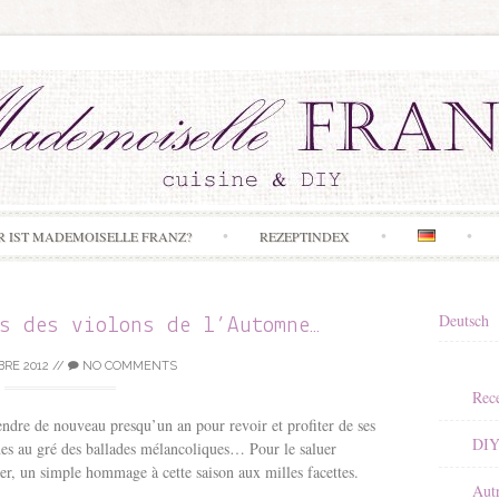
Skip to content
R IST MADEMOISELLE FRANZ?
REZEPTINDEX
Deutsch
gs des violons de l’Automne…
RE 2012
//
NO COMMENTS
Rece
ndre de nouveau presqu’un an pour revoir et profiter de ses
DI
nes au gré des ballades mélancoliques… Pour le saluer
ver, un simple hommage à cette saison aux milles facettes.
Aut