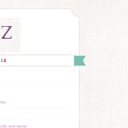
ttes
Y
riche mon amour