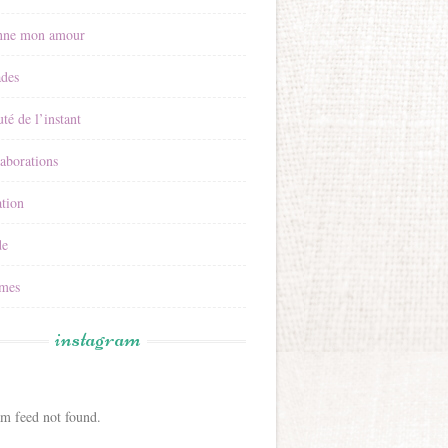
nne mon amour
ades
té de l’instant
aborations
tion
e
mes
instagram
am feed not found.