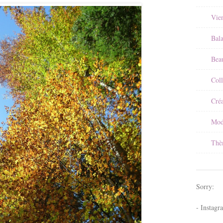
Vie
Bal
Beau
Coll
Créa
Mod
Thè
Sorry:
- Instagr