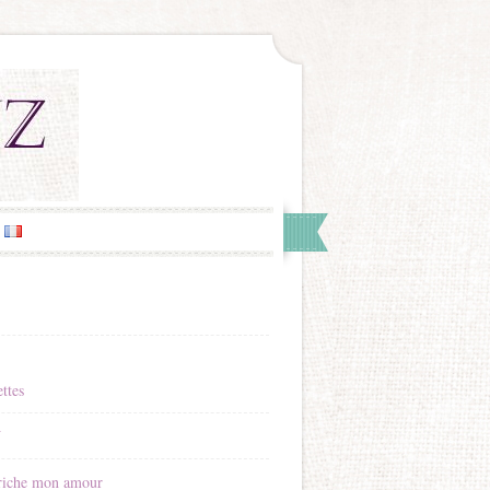
ttes
Y
riche mon amour