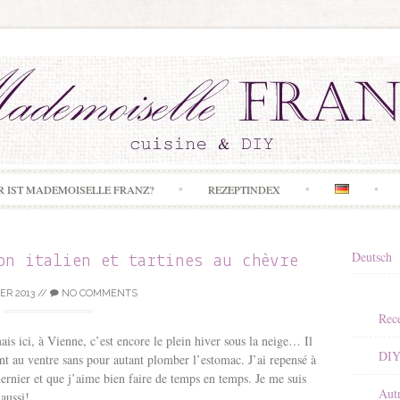
Skip to content
R IST MADEMOISELLE FRANZ?
REZEPTINDEX
Deutsch
on italien et tartines au chèvre
ER 2013
//
NO COMMENTS
Rece
mais ici, à Vienne, c’est encore le plein hiver sous la neige… Il
DI
nent au ventre sans pour autant plomber l’estomac. J’ai repensé à
ernier et que j’aime bien faire de temps en temps. Je me suis
Aut
aussi!