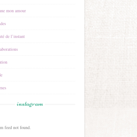
nne mon amour
ades
té de l’instant
aborations
tion
e
mes
instagram
am feed not found.