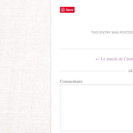
Save
THIS ENTRY WAS POSTED
Post navigation
←
Le muesli de l’éne
LA
Commentaire