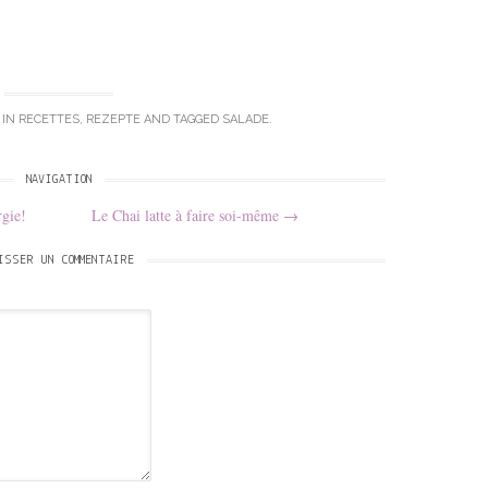
 IN
RECETTES
,
REZEPTE
AND TAGGED
SALADE
.
NAVIGATION
rgie!
Le Chai latte à faire soi-même
→
ISSER UN COMMENTAIRE