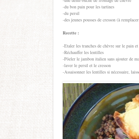
-une demi-bûche de fromage de chèvre
-du bon pain pour les tartines
-du persil
-des jeunes pousses de cresson (à remplacer
Recette :
-Etaler les tranches de chèvre sur le pain et
-Réchauffer les lentilles
-Pôeler le jambon italien sans ajouter de ma
-laver le persil et le cresson
-Assaisonner les lentilles si nécessaire, laiss