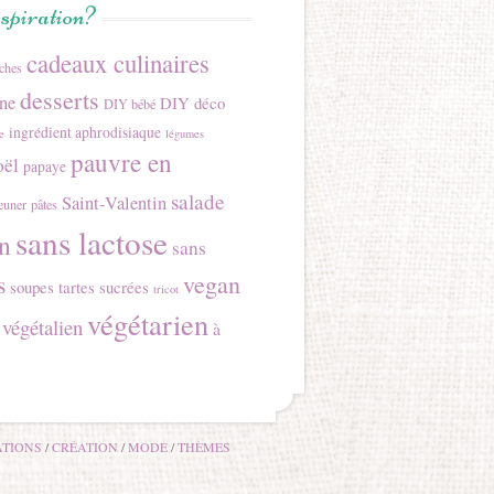
nspiration?
cadeaux culinaires
îches
desserts
ine
DIY déco
DIY bébé
ingrédient aphrodisiaque
e
légumes
pauvre en
ël
papaye
salade
Saint-Valentin
jeuner
pâtes
sans lactose
n
sans
s
vegan
soupes
tartes sucrées
tricot
végétarien
végétalien
à
TIONS
CRÉATION
MODE
THÈMES