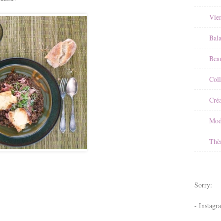
Vie
Bal
Beau
Coll
Créa
Mod
Thè
Sorry:
- Instagr