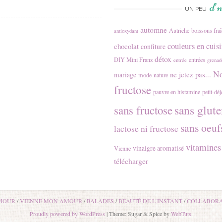
d’
UN PEU
automne
Autriche
boissons fra
antioxydant
couleurs en cuis
chocolat
confiture
détox
DIY Mini Franz
entrées
entrée
grenad
No
ne jetez pas...
mariage
mode
nature
fructose
pauvre en histamine
petit-dé
sans glute
sans fructose
sans oeuf
lactose ni fructose
vitamines
vinaigre aromatisé
Vienne
télécharger
MOUR
VIENNE MON AMOUR
BALADES
BEAUTÉ DE L’INSTANT
COLLABORA
Proudly powered by WordPress
|
Theme: Sugar & Spice by
WebTuts
.