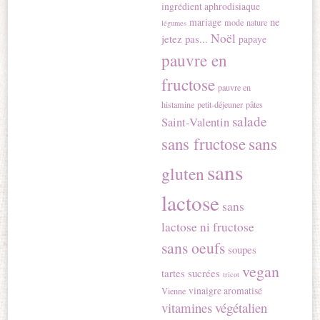
ingrédient aphrodisiaque
ne
mariage
mode
nature
légumes
Noël
jetez pas...
papaye
pauvre en
fructose
pauvre en
histamine
petit-déjeuner
pâtes
salade
Saint-Valentin
sans
sans fructose
sans
gluten
lactose
sans
lactose ni fructose
sans oeufs
soupes
vegan
tartes sucrées
tricot
vinaigre aromatisé
Vienne
vitamines
végétalien