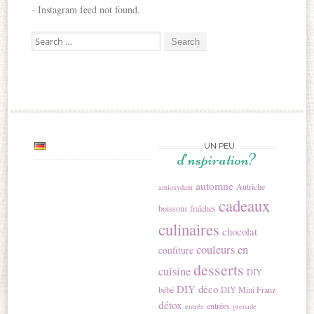
- Instagram feed not found.
Search for:
UN PEU
d’nspiration?
automne
Autriche
antioxydant
cadeaux
boissons fraîches
culinaires
chocolat
couleurs en
confiture
desserts
cuisine
DIY
DIY déco
bébé
DIY Mini Franz
détox
entrées
entrée
grenade