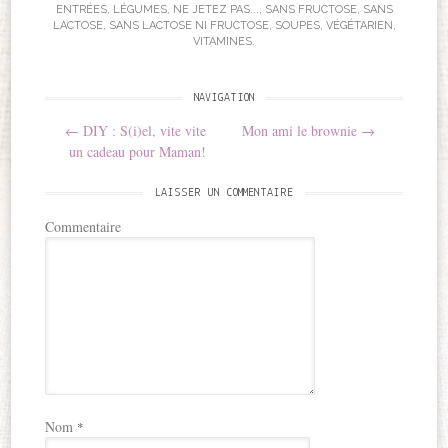
ENTRÉES
,
LÉGUMES
,
NE JETEZ PAS...
,
SANS FRUCTOSE
,
SANS
LACTOSE
,
SANS LACTOSE NI FRUCTOSE
,
SOUPES
,
VÉGÉTARIEN
,
VITAMINES
.
NAVIGATION
Post navigation
←
DIY : S(i)el, vite vite
Mon ami le brownie
→
un cadeau pour Maman!
LAISSER UN COMMENTAIRE
Commentaire
Nom
*