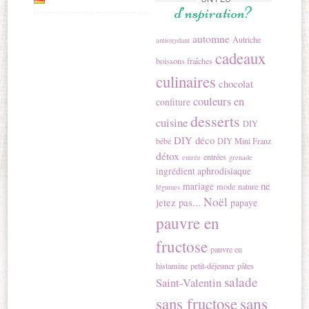
d’nspiration?
automne
Autriche
antioxydant
cadeaux
boissons fraîches
culinaires
chocolat
couleurs en
confiture
desserts
cuisine
DIY
DIY déco
bébé
DIY Mini Franz
détox
entrées
entrée
grenade
ingrédient aphrodisiaque
ne
mariage
mode
nature
légumes
Noël
jetez pas...
papaye
pauvre en
fructose
pauvre en
histamine
petit-déjeuner
pâtes
salade
Saint-Valentin
sans
sans fructose