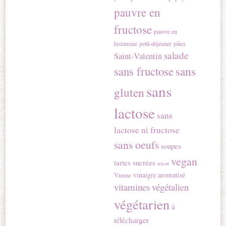
pauvre en
fructose
pauvre en
histamine
petit-déjeuner
pâtes
salade
Saint-Valentin
sans
sans fructose
sans
gluten
lactose
sans
lactose ni fructose
sans oeufs
soupes
vegan
tartes sucrées
tricot
vinaigre aromatisé
Vienne
vitamines
végétalien
végétarien
à
télécharger