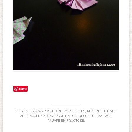
Save
THIS ENTRY WAS POSTED IN
DIY
,
RECETTES
,
REZEPTE
,
THÈMES
AND TAGGED
CADEAUX CULINAIRES
,
DESSERTS
,
MARIAGE
,
PAUVRE EN FRUCTOSE
.