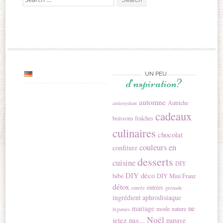
UN PEU
d’nspiration?
automne
Autriche
antioxydant
cadeaux
boissons fraîches
culinaires
chocolat
couleurs en
confiture
desserts
cuisine
DIY
DIY déco
bébé
DIY Mini Franz
détox
entrées
entrée
grenade
ingrédient aphrodisiaque
ne
mariage
mode
nature
légumes
Noël
jetez pas...
papaye