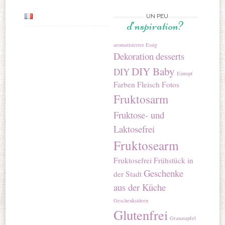
UN PEU
d’nspiration?
aromatisierter Essig
Dekoration
desserts
DIY Baby
DIY
Eintopf
Farben
Fleisch
Fotos
Fruktosarm
Fruktose- und
Laktosefrei
Fruktosearm
Fruktosefrei
Frühstück in
Geschenke
der Stadt
aus der Küche
Geschenksideen
Glutenfrei
Granatapfel