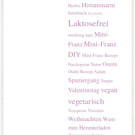
Histaminarm
Herbst
Innsbruck
Kreativität
Laktosefrei
Mini-
masking tape
Mini-Franz
Franz
DIY
Mini-Franz Rezept
Ostern
Nachspeise
Natur
Outfit
Rezept
Salate
Spaziergang
Suppe
vegan
Valentinstag
vegetarisch
Vorspeise
Vorsätze
Weihnachten
Wien
zum Herunterladen
Zusammenarbeit