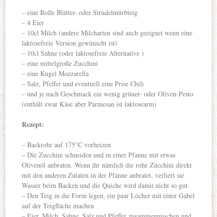
– eine Rolle Blätter- oder Strudelmürbteig
– 4 Eier
– 10cl Milch (andere Milcharten sind auch geeignet wenn eine
laktosefreie Version gewünscht ist)
– 10cl Sahne (oder laktosefreie Alternative )
– eine mittelgroße Zucchini
– eine Kugel Mozzarella
– Salz, Pfeffer und eventuell eine Prise Chili
– und je nach Geschmack ein wenig grüner- oder Oliven-Pesto
(enthält zwar Käse aber Parmesan ist laktosearm)
Rezept:
– Backrohr auf 175°C vorheizen
– Die Zucchini schneiden und in einer Pfanne mit etwas
Olivenöl anbraten. Wenn ihr nämlich die rohe Zucchini direkt
mit den anderen Zutaten in der Pfanne anbratet, verliert sie
Wasser beim Backen und die Quiche wird damit nicht so gut.
– Den Teig in die Form legen, ein paar Löcher mit einer Gabel
auf der Teigfläche machen
– Eier, Milch, Sahne, Salz und Pfeffer zusammenmischen und