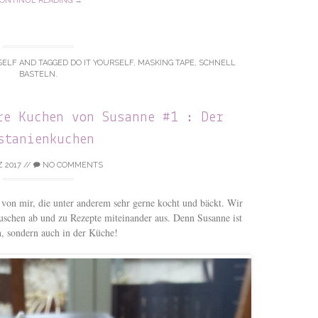
ONTINUE READING →
SELF
AND TAGGED
DO IT YOURSELF
,
MASKING TAPE
,
SCHNELL
BASTELN
.
re Kuchen von Susanne #1 : Der
stanienkuchen
 2017
//
NO COMMENTS
n von mir, die unter anderem sehr gerne kocht und bäckt. Wir
auschen ab und zu Rezepte miteinander aus. Denn Susanne ist
n, sondern auch in der Küche!