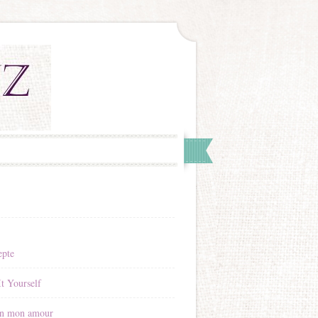
epte
t Yourself
n mon amour