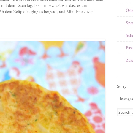
mit dem Essen lag, bis mir bewusst war dass es die
Öst
Ab dem Zeitpunkt ging es bergauf, und Mini-Franz war
Spa
Sch
Fas
Zus
Sorry:
- Instagr
Search for