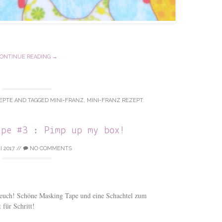
ONTINUE READING →
EPTE
AND TAGGED
MINI-FRANZ
,
MINI-FRANZ REZEPT
.
ape #3 : Pimp up my box!
I 2017
//
NO COMMENTS
r euch! Schöne Masking Tape und eine Schachtel zum
 für Schritt!