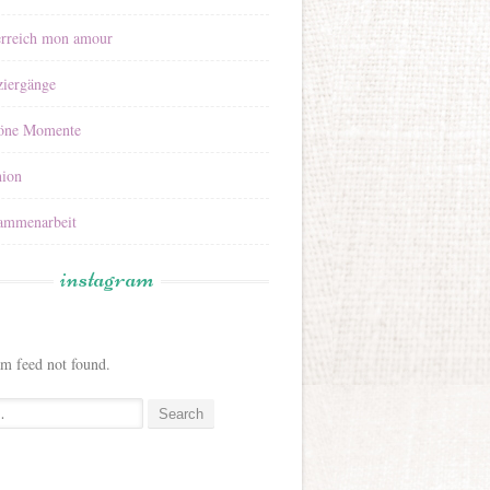
erreich mon amour
ziergänge
öne Momente
hion
ammenarbeit
instagram
am feed not found.
: