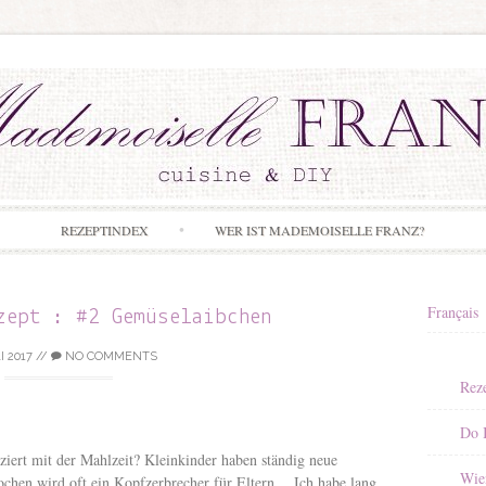
Skip to content
REZEPTINDEX
WER IST MADEMOISELLE FRANZ?
Français
zept : #2 Gemüselaibchen
I 2017
//
NO COMMENTS
Rez
Do I
ziert mit der Mahlzeit? Kleinkinder haben ständig neue
Wie
chen wird oft ein Kopfzerbrecher für Eltern… Ich habe lang