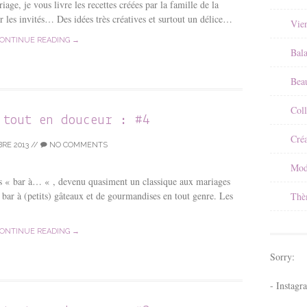
iage, je vous livre les recettes créées par la famille de la
r les invités… Des idées très créatives et surtout un délice…
Vie
ONTINUE READING →
Bal
Beau
Coll
 tout en douceur : #4
Créa
RE 2013
//
NO COMMENTS
Mod
es « bar à… « , devenu quasiment un classique aux mariages
 bar à (petits) gâteaux et de gourmandises en tout genre. Les
Thè
ONTINUE READING →
Sorry:
- Instagr