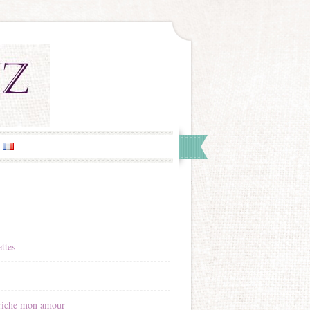
ttes
Y
riche mon amour