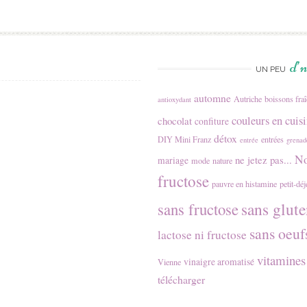
d’
UN PEU
automne
Autriche
boissons fra
antioxydant
couleurs en cuis
chocolat
confiture
détox
DIY Mini Franz
entrées
entrée
grenad
No
ne jetez pas...
mariage
mode
nature
fructose
pauvre en histamine
petit-dé
sans glute
sans fructose
sans oeuf
lactose ni fructose
vitamines
vinaigre aromatisé
Vienne
télécharger