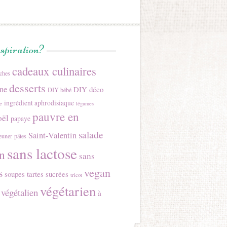
nspiration?
cadeaux culinaires
îches
desserts
ine
DIY déco
DIY bébé
ingrédient aphrodisiaque
e
légumes
pauvre en
ël
papaye
salade
Saint-Valentin
jeuner
pâtes
sans lactose
n
sans
s
vegan
soupes
tartes sucrées
tricot
végétarien
végétalien
à