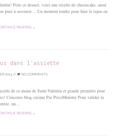
alentin! Pour ce dessert, voici une recette de cheesecake, aussi
esse pure à savourer… Un moment tendre pour finir le repas en
ONTINUE READING →
our dans l’assiette
ER 2013
//
NO COMMENTS
ecette de ce menu de Saint-Valentin et grande première pour
rs! Concours blog cuisine Par PriceMinister Pour valider la
ntrée, un...
ONTINUE READING →