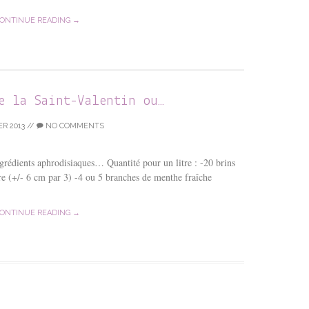
ONTINUE READING →
e la Saint-Valentin ou…
ER 2013
//
NO COMMENTS
ngrédients aphrodisiaques… Quantité pour un litre : -20 brins
e (+/- 6 cm par 3) -4 ou 5 branches de menthe fraîche
ONTINUE READING →