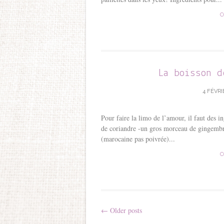
C
La boisson d
4 FÉVRI
Pour faire la limo de l’amour, il faut des i
de coriandre -un gros morceau de gingembr
(marocaine pas poivrée)...
C
←
Older posts