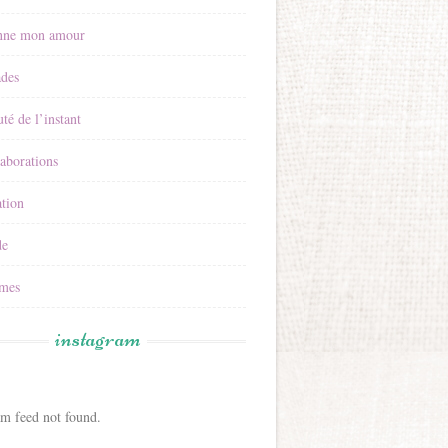
nne mon amour
ades
té de l’instant
aborations
tion
e
mes
instagram
am feed not found.