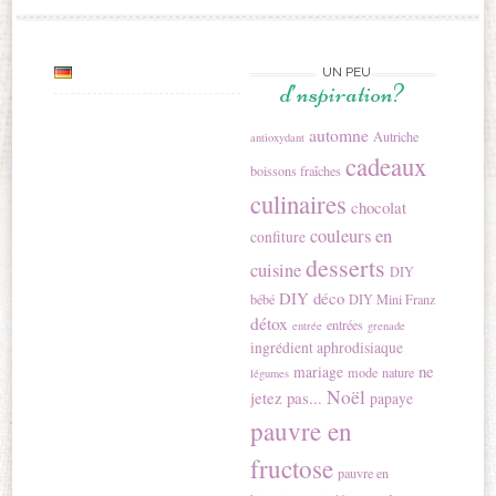
UN PEU
d’nspiration?
automne
Autriche
antioxydant
cadeaux
boissons fraîches
culinaires
chocolat
couleurs en
confiture
desserts
cuisine
DIY
DIY déco
bébé
DIY Mini Franz
détox
entrées
entrée
grenade
ingrédient aphrodisiaque
ne
mariage
mode
nature
légumes
Noël
jetez pas...
papaye
pauvre en
fructose
pauvre en