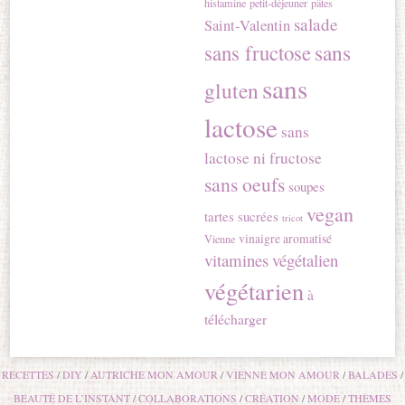
histamine
petit-déjeuner
pâtes
salade
Saint-Valentin
sans
sans fructose
sans
gluten
lactose
sans
lactose ni fructose
sans oeufs
soupes
vegan
tartes sucrées
tricot
vinaigre aromatisé
Vienne
vitamines
végétalien
végétarien
à
télécharger
RECETTES
DIY
AUTRICHE MON AMOUR
VIENNE MON AMOUR
BALADES
BEAUTÉ DE L’INSTANT
COLLABORATIONS
CRÉATION
MODE
THÈMES