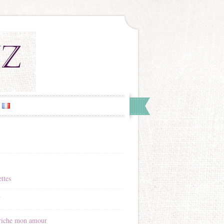
ttes
Y
riche mon amour