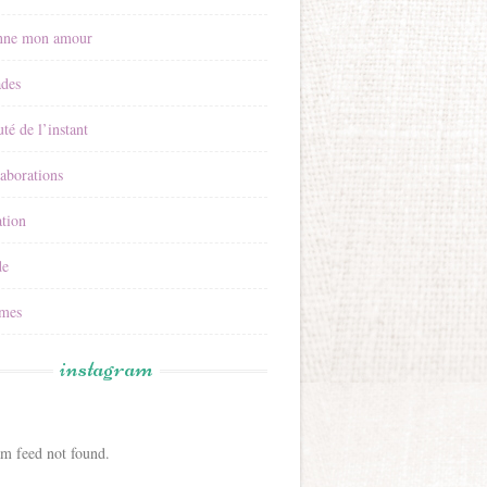
nne mon amour
ades
té de l’instant
aborations
tion
e
mes
instagram
am feed not found.