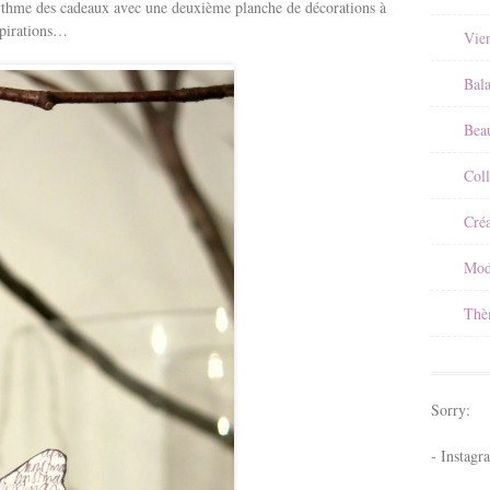
rythme des cadeaux avec une deuxième planche de décorations à
spirations…
Vie
Bal
Beau
Coll
Créa
Mod
Thè
Sorry:
- Instagr