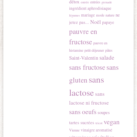
détox
entrées
entrée
grenade
ingrédient aphrodisiaque
ne
mariage
mode
nature
légumes
Noël
jetez pas...
papaye
pauvre en
fructose
pauvre en
histamine
petit-déjeuner
pâtes
salade
Saint-Valentin
sans
sans fructose
sans
gluten
lactose
sans
lactose ni fructose
sans oeufs
soupes
vegan
tartes sucrées
tricot
vinaigre aromatisé
Vienne