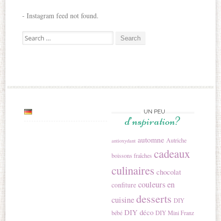
- Instagram feed not found.
Search for:
UN PEU
d’nspiration?
automne
Autriche
antioxydant
cadeaux
boissons fraîches
culinaires
chocolat
couleurs en
confiture
desserts
cuisine
DIY
DIY déco
bébé
DIY Mini Franz