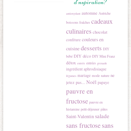
d’nspiration?
automne
Autriche
antioxydant
cadeaux
boissons fraîches
culinaires
chocolat
couleurs en
confiture
desserts
cuisine
DIY
DIY déco
bébé
DIY Mini Franz
détox
entrées
entrée
grenade
ingrédient aphrodisiaque
ne
mariage
mode
nature
légumes
Noël
jetez pas...
papaye
pauvre en
fructose
pauvre en
histamine
petit-déjeuner
pâtes
salade
Saint-Valentin
sans
sans fructose